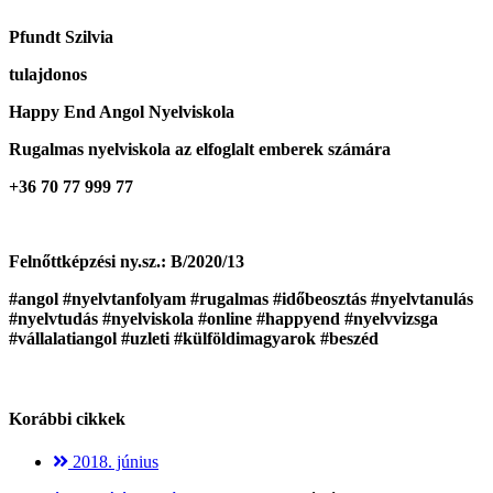
Pfundt Szilvia
tulajdonos
Happy End Angol Nyelviskola
Rugalmas nyelviskola az elfoglalt emberek számára
+36 70 77 999 77
Felnőttképzési ny.sz.: B/2020/13
#angol #nyelvtanfolyam #rugalmas #időbeosztás #nyelvtanulás
#nyelvtudás #nyelviskola #online #happyend #nyelvvizsga
#vállalatiangol #uzleti #külföldimagyarok #beszéd
Korábbi cikkek
2018. június