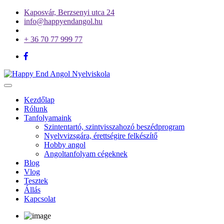
Kaposvár, Berzsenyi utca 24
info@happyendangol.hu
+ 36 70 77 999 77
Toggle
navigation
Kezdőlap
Rólunk
Tanfolyamaink
Szintentartó, szintvisszahozó beszédprogram
Nyelvvizsgára, érettségire felkészítő
Hobby angol
Angoltanfolyam cégeknek
Blog
Vlog
Tesztek
Állás
Kapcsolat