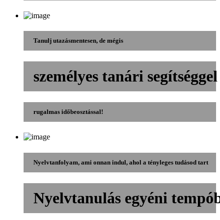
Tanulj utazásmentesen, de mégis
személyes tanári segítséggel
rugalmas időbeosztással!
Nyelvtanfolyam, ami onnan indul, ahol a tényleges tudásod tart
Nyelvtanulás egyéni tempó