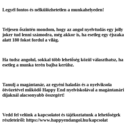
Legyél fontos és nélkülözhetetlen a munkahelyeden!
Teljesen őszintén mondom, hogy az angol nyelvtudás egy jolly
joker tud lenni számodra, még akkor is, ha esetleg egy éjszaka
alatt 180 fokot fordul a világ.
Ha tudsz angolul, sokkal több lehetőség közül választhatsz, ha
esetleg a munka terén bajba kerülsz.
Tanulj a magántanár, az egyéni haladás és a nyelviksola
ötvözetével működő Happy End nyelviskolával a magántanári
díjaknál alacsonyabb összegért!
Vedd fel velünk a kapcsolatot és tájékoztatunk a lehetőségek
részleteiről: https://www.happyendangol.hu/kapcsolat