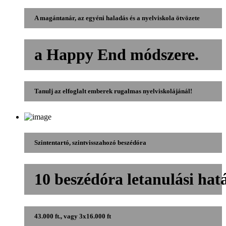
A magántanár, az egyéni haladás és a nyelviskola ötvözete
a Happy End módszere.
Tanulj az elfoglalt emberek rugalmas nyelviskolájánál!
Szintentartó, szintvisszahozó beszédóra
10 beszédóra letanulási hatá
43.000 ft., vagy 3x16.000 ft