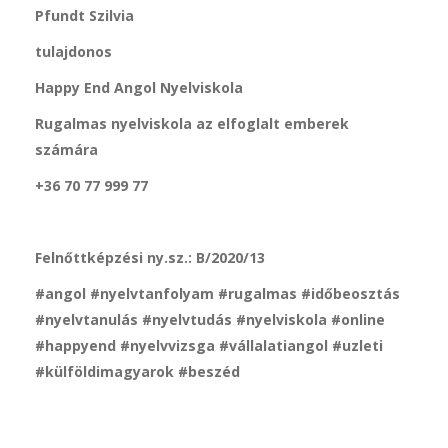
Pfundt Szilvia
tulajdonos
Happy End Angol Nyelviskola
Rugalmas nyelviskola az elfoglalt emberek
számára
+36 70 77 999 77
Felnőttképzési ny.sz.: B/2020/13
#angol #nyelvtanfolyam #rugalmas #időbeosztás
#nyelvtanulás #nyelvtudás #nyelviskola #online
#happyend #nyelvvizsga #vállalatiangol #uzleti
#külföldimagyarok #beszéd