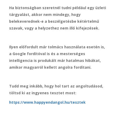
Ha biztonságban szeretnél tudni például egy üzleti
tárgyalást, akkor nem mindegy, hogy
belekeverednek-e a beszélgetésbe kétértelmű
szavak, vagy a helyzethez nem illő kifejezések.
Ilyen előfordult már tolmács használata esetén is,
a Google fordítóval is és a mesterséges
intelligencia is produkált már hatalmas hibákat,
amikor magyarról kellett angolra fordítani.
Tudd meg inkább, hogy hol tart az angoltudásod,
töltsd ki az ingyenes tesztet most:
https://www.happyendangol.hu/tesztek