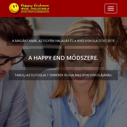
Toggle
navigati
A MAGÁNTANÁR, AZ EGYÉNI HALADÁS ÉS A NYELVISKOLA ÖTVÖZETE
A HAPPY END MÓDSZERE.
TANULJ AZ ELFOGLALT EMBEREK RUGALMAS NYELVISKOLÁJÁNÁL!