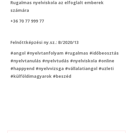
Rugalmas nyelviskola az elfoglalt emberek
számára
+36 70 77 999 77
Felnőttképzési ny.sz.: B/2020/13
#angol #nyelvtanfolyam #rugalmas #időbeosztás
#nyelvtanulás #nyelvtudás #nyelviskola #online
#happyend #nyelvvizsga #vállalatiangol #uzleti
#külföldimagyarok #beszéd