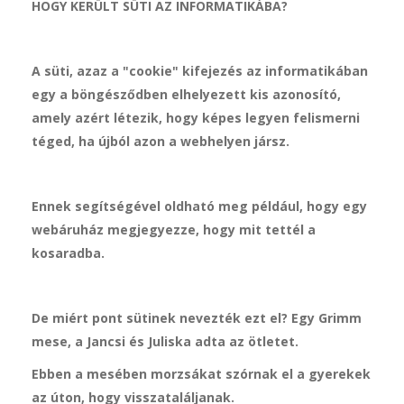
HOGY KERÜLT SÜTI AZ INFORMATIKÁBA?
A süti, azaz a "cookie" kifejezés az informatikában
egy a böngésződben elhelyezett kis azonosító,
amely azért létezik, hogy képes legyen felismerni
téged, ha újból azon a webhelyen jársz.
Ennek segítségével oldható meg például, hogy egy
webáruház megjegyezze, hogy mit tettél a
kosaradba.
De miért pont sütinek nevezték ezt el? Egy Grimm
mese, a Jancsi és Juliska adta az ötletet.
Ebben a mesében morzsákat szórnak el a gyerekek
az úton, hogy visszataláljanak.