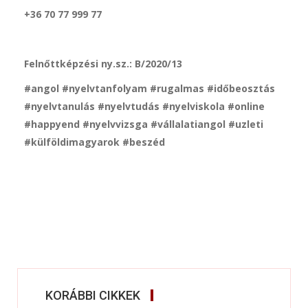
+36 70 77 999 77
Felnőttképzési ny.sz.: B/2020/13
#angol #nyelvtanfolyam #rugalmas #időbeosztás
#nyelvtanulás #nyelvtudás #nyelviskola #online
#happyend #nyelvvizsga #vállalatiangol #uzleti
#külföldimagyarok #beszéd
KORÁBBI CIKKEK