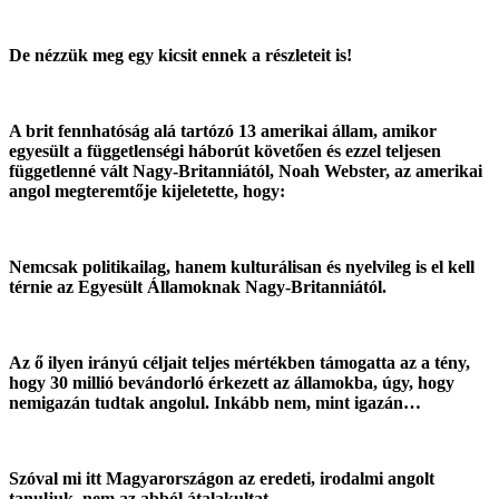
De nézzük meg egy kicsit ennek a részleteit is!
A brit fennhatóság alá tartózó 13 amerikai állam, amikor
egyesült a függetlenségi háborút követően és ezzel teljesen
függetlenné vált Nagy-Britanniától, Noah Webster, az amerikai
angol megteremtője kijeletette, hogy:
Nemcsak politikailag, hanem kulturálisan és nyelvileg is el kell
térnie az Egyesült Államoknak Nagy-Britanniától.
Az ő ilyen irányú céljait teljes mértékben támogatta az a tény,
hogy 30 millió bevándorló érkezett az államokba, úgy, hogy
nemigazán tudtak angolul. Inkább nem, mint igazán…
Szóval mi itt Magyarországon az eredeti, irodalmi angolt
tanuljuk, nem az abból átalakultat.