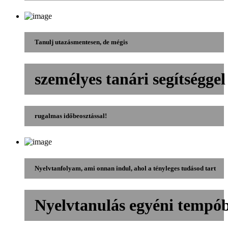
Tanulj utazásmentesen, de mégis
személyes tanári segítséggel
rugalmas időbeosztással!
Nyelvtanfolyam, ami onnan indul, ahol a tényleges tudásod tart
Nyelvtanulás egyéni tempó