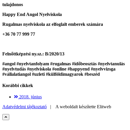
tulajdonos
Happy End Angol Nyelviskola
Rugalmas nyelviskola az elfoglalt emberek számára
+36 70 77 999 77
Felnőttképzési ny.sz.: B/2020/13
#angol #nyelvtanfolyam #rugalmas #időbeosztás #nyelvtanulás
#nyelvtudás #nyelviskola #online #happyend #nyelvvizsga
#vállalatiangol #uzleti #külföldimagyarok #beszéd
Korábbi cikkek
2018. június
Adatvédelmi tájékoztató
| A weboldalt készítette
Elitweb