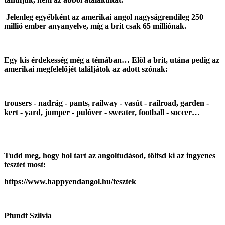
Jelenleg egyébként az amerikai angol nagyságrendileg 250
millió ember anyanyelve, míg a brit csak 65 milliónak.
Egy kis érdekesség még a témában… Elöl a brit, utána pedig az
amerikai megfelelőjét találjátok az adott szónak:
trousers - nadrág - pants, railway - vasút - railroad, garden -
kert - yard, jumper - pulóver - sweater, football - soccer…
Tudd meg, hogy hol tart az angoltudásod, töltsd ki az ingyenes
tesztet most:
https://www.happyendangol.hu/tesztek
Pfundt Szilvia