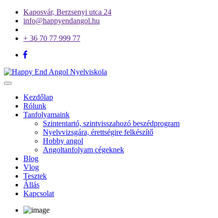
Kaposvár, Berzsenyi utca 24
info@happyendangol.hu
+ 36 70 77 999 77
Toggle
navigation
Kezdőlap
Rólunk
Tanfolyamaink
Szintentartó, szintvisszahozó beszédprogram
Nyelvvizsgára, érettségire felkészítő
Hobby angol
Angoltanfolyam cégeknek
Blog
Vlog
Tesztek
Állás
Kapcsolat