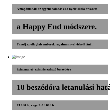
A magántanár, az egyéni haladás és a nyelviskola ötvözete
a Happy End módszere.
Tanulj az elfoglalt emberek rugalmas nyelviskolájánál!
Szintentartó, szintvisszahozó beszédóra
10 beszédóra letanulási hatá
43.000 ft., vagy 3x16.000 ft