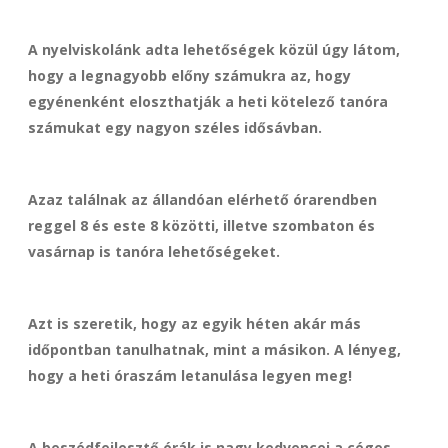
A nyelviskolánk adta lehetőségek közül úgy látom,
hogy a legnagyobb előny számukra az, hogy
egyénenként eloszthatják a heti kötelező tanóra
számukat egy nagyon széles idősávban.
Azaz találnak az állandóan elérhető órarendben
reggel 8 és este 8 közötti, illetve szombaton és
vasárnap is tanóra lehetőségeket.
Azt is szeretik, hogy az egyik héten akár más
időpontban tanulhatnak, mint a másikon. A lényeg,
hogy a heti óraszám letanulása legyen meg!
A beszédfejlesztő órák is nagy kedvencei a céges