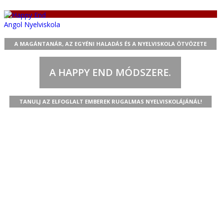
oggle
avigation
A MAGÁNTANÁR, AZ EGYÉNI HALADÁS ÉS A NYELVISKOLA ÖTVÖZETE
A HAPPY END MÓDSZERE.
TANULJ AZ ELFOGLALT EMBEREK RUGALMAS NYELVISKOLÁJÁNÁL!