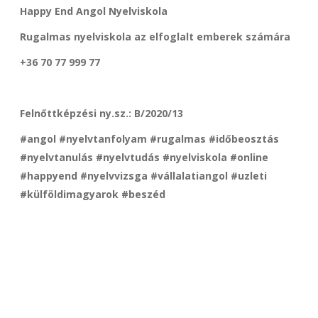
Happy End Angol Nyelviskola
Rugalmas nyelviskola az elfoglalt emberek számára
+36 70 77 999 77
Felnőttképzési ny.sz.: B/2020/13
#angol #nyelvtanfolyam #rugalmas #időbeosztás
#nyelvtanulás #nyelvtudás #nyelviskola #online
#happyend #nyelvvizsga #vállalatiangol #uzleti
#külföldimagyarok #beszéd