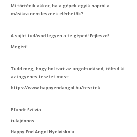
Mi történik akkor, ha a gépek egyik napról a
másikra nem lesznek elérhetők?
A saját tudásod legyen a te géped! Fejleszd!
Megéri!
Tudd meg, hogy hol tart az angoltudásod, töltsd ki
az ingyenes tesztet most:
https://www.happyendangol.hu/tesztek
Pfundt Szilvia
tulajdonos
Happy End Angol Nyelviskola