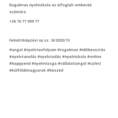
Rugalmas nyelviskola az elfoglalt emberek
számára
+36 70 77 999 77
Felnőttképzési ny.sz.: B/2020/13
#angol #nyelvtanfolyam #rugalmas #időbeosztás
#nyelvtanulás #nyelvtudás #nyelviskola #online
#happyend #nyelvvizsga #vállalatiangol #uzleti
#külföldimagyarok #beszéd