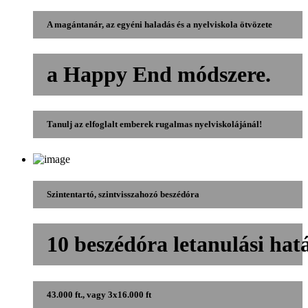
A magántanár, az egyéni haladás és a nyelviskola ötvözete
a Happy End módszere.
Tanulj az elfoglalt emberek rugalmas nyelviskolájánál!
Szintentartó, szintvisszahozó beszédóra
10 beszédóra letanulási hatá
43.000 ft., vagy 3x16.000 ft