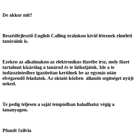
De akkor mit?
Beszédfejlesztő English Calling óráinkon kívül léteznek elméleti
tanóráink is.
Ezeken az alkalmakon az elektronikus füzetbe írsz, mely füzet
tartalmát kizárólag a tanárod és te láthatjátok. Ide a te
tudásszintedhez igazítottan kerülnek be az egymás után
elvégzendő feladatok. Az oktató közben állandó segítséget nyújt
neked.
Te pedig teljesen a saját tempódban haladhatsz végig a
tananyagon.
Pfundt Szilvia