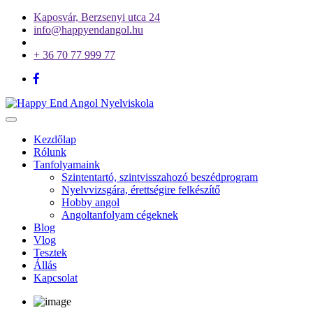
Kaposvár, Berzsenyi utca 24
info@happyendangol.hu
+ 36 70 77 999 77
Toggle
navigation
Kezdőlap
Rólunk
Tanfolyamaink
Szintentartó, szintvisszahozó beszédprogram
Nyelvvizsgára, érettségire felkészítő
Hobby angol
Angoltanfolyam cégeknek
Blog
Vlog
Tesztek
Állás
Kapcsolat