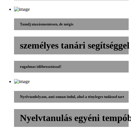
Tanulj utazásmentesen, de mégis
személyes tanári segítséggel
rugalmas időbeosztással!
Nyelvtanfolyam, ami onnan indul, ahol a tényleges tudásod tart
Nyelvtanulás egyéni tempó