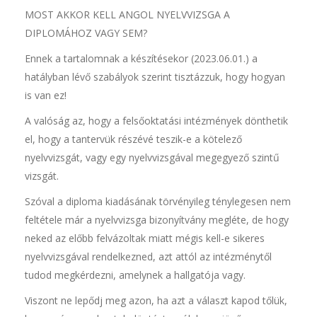
MOST AKKOR KELL ANGOL NYELVVIZSGA A
DIPLOMÁHOZ VAGY SEM?
Ennek a tartalomnak a készítésekor (2023.06.01.) a
hatályban lévő szabályok szerint tisztázzuk, hogy hogyan
is van ez!
A valóság az, hogy a felsőoktatási intézmények dönthetik
el, hogy a tantervük részévé teszik-e a kötelező
nyelvvizsgát, vagy egy nyelvvizsgával megegyező szintű
vizsgát.
Szóval a diploma kiadásának törvényileg ténylegesen nem
feltétele már a nyelvvizsga bizonyítvány megléte, de hogy
neked az előbb felvázoltak miatt mégis kell-e sikeres
nyelvvizsgával rendelkezned, azt attól az intézménytől
tudod megkérdezni, amelynek a hallgatója vagy.
Viszont ne lepődj meg azon, ha azt a választ kapod tőlük,