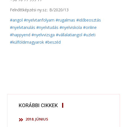
Felnőttképzési ny.sz.: B/2020/13
#angol
#nyelvtanfolyam
#rugalmas
#időbeosztás
#nyelvtanulás
#nyelvtudás
#nyelviskola
#online
#happyend
#nyelvvizsga
#vállalatiangol
#uzleti
#külföldimagyarok
#beszéd
KORÁBBI CIKKEK
2018. JÚNIUS