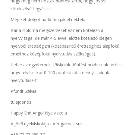
hogy még nem hoztak döntést arról, hogy jövőre
kötelezővé tegyék-e…
Még két dolgot hadd áruljak el nektek:
Bár a diploma megszerzéséhez nem kötelező a
nyelvvizsga, de már 4-5 évvel előtte kötelező idegen
nyelvből érettségizni (középszintű érettségihez alapfokú,
emelthez középfokú nyelvtudás szükséges).
Illetve az egyetemek, főiskolák döntést hozhatnak arról is,
hogy felvételikor 0-100 pont között mennyit adnak
nyelvtudásért.
Pfundt Szilvia
tulajdonos
Happy End Angol Nyelviskola
A jövő nyelviskolája - A rugalmas suli
+36 70 77 999 77