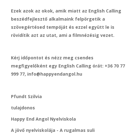
Ezek azok az okok, amik miatt az English Calling
beszédfejlesztő alkalmaink felpörgetik a
szövegértésed tempóját és ezzel együtt le is
rövidítik azt az utat, ami a filmnézésig vezet.
Kérj időpontot és nézz meg csendes
megfigyelőként egy English Calling órát: +36 70 77
999 77, info@happyendangol.hu
Pfundt Szilvia
tulajdonos
Happy End Angol Nyelviskola
A jövő nyelviskolája - A rugalmas suli