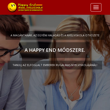
Toggle
navigati
A MAGÁNTANÁR, AZ EGYÉNI HALADÁS ÉS A NYELVISKOLA ÖTVÖZETE
A HAPPY END MÓDSZERE.
TANULJ AZ ELFOGLALT EMBEREK RUGALMAS NYELVISKOLÁJÁNÁL!