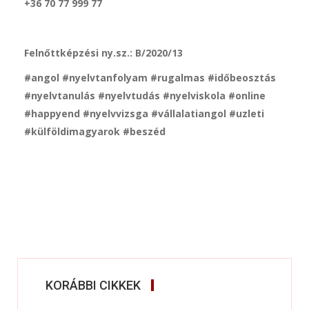
+36 70 77 999 77
Felnőttképzési ny.sz.: B/2020/13
#angol #nyelvtanfolyam #rugalmas #időbeosztás
#nyelvtanulás #nyelvtudás #nyelviskola #online
#happyend #nyelvvizsga #vállalatiangol #uzleti
#külföldimagyarok #beszéd
KORÁBBI CIKKEK