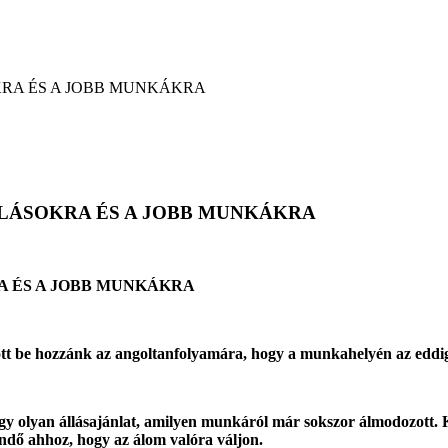
KRA ÉS A JOBB MUNKÁKRA
LLÁSOKRA ÉS A JOBB MUNKÁKRA
A ÉS A JOBB MUNKÁKRA
ozott be hozzánk az angoltanfolyamára, hogy a munkahelyén az eddig
egy olyan állásajánlat, amilyen munkáról már sokszor álmodozott.
endő ahhoz, hogy az álom valóra váljon.