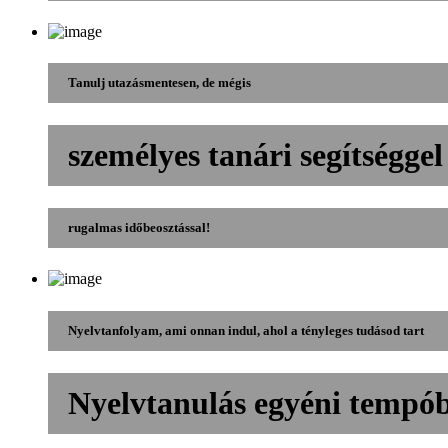
Tanulj utazásmentesen, de mégis
személyes tanári segítséggel
rugalmas időbeosztással!
Nyelvtanfolyam, ami onnan indul, ahol a tényleges tudásod tart
Nyelvtanulás egyéni tempó