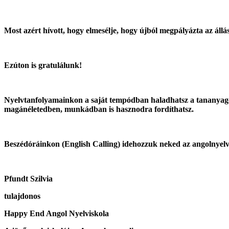
Most azért hívott, hogy elmesélje, hogy újból megpályázta az állás
Ezúton is gratulálunk!
Nyelvtanfolyamainkon a saját tempódban haladhatsz a tananyagon, 
magánéletedben, munkádban is hasznodra fordíthatsz.
Beszédóráinkon (English Calling) idehozzuk neked az angolnyelvű
Pfundt Szilvia
tulajdonos
Happy End Angol Nyelviskola