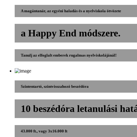
A magántanár, az egyéni haladás és a nyelviskola ötvözete
a Happy End módszere.
Tanulj az elfoglalt emberek rugalmas nyelviskolájánál!
Szintentartó, szintvisszahozó beszédóra
10 beszédóra letanulási hatá
43.000 ft., vagy 3x16.000 ft