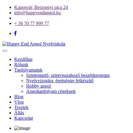
Kaposvár, Berzsenyi utca 24
info@happyendangol.hu
+ 36 70 77 999 77
Toggle
navigation
Kezdőlap
Rólunk
Tanfolyamaink
Szintentartó, szintvisszahozó beszédprogram
Nyelvvizsgára, érettségire felkészítő
Hobby angol
Angoltanfolyam cégeknek
Blog
Vlog
Tesztek
Állás
Kapcsolat