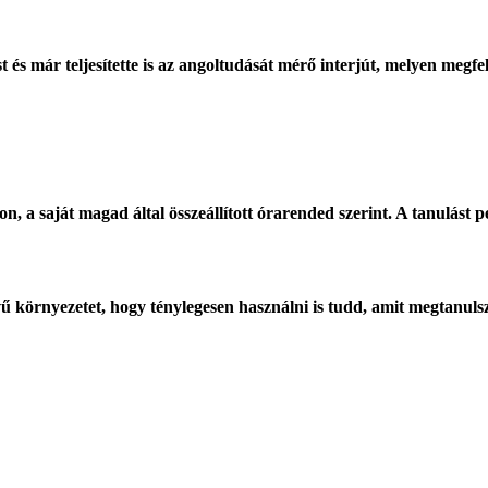
t és már teljesítette is az angoltudását mérő interjút, melyen megfel
a saját magad által összeállított órarended szerint. A tanulást p
 környezetet, hogy ténylegesen használni is tudd, amit megtanulsz