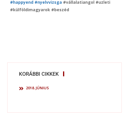
#happyend
#nyelvvizsga
#vállalatiangol #uzleti
#külföldimagyarok #beszéd
KORÁBBI CIKKEK
2018. JÚNIUS