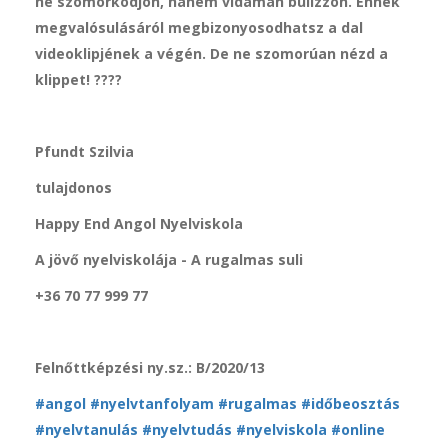
ne szomorkodjon, hanem vidáman bulizzon. Ennek
megvalósulásáról megbizonyosodhatsz a dal
videoklipjének a végén. De ne szomorúan nézd a
klippet! ????
Pfundt Szilvia
tulajdonos
Happy End Angol Nyelviskola
A jövő nyelviskolája - A rugalmas suli
+36 70 77 999 77
Felnőttképzési ny.sz.: B/2020/13
#angol
#nyelvtanfolyam
#rugalmas
#időbeosztás
#nyelvtanulás
#nyelvtudás
#nyelviskola
#online