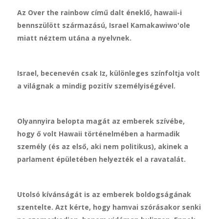
Az Over the rainbow című dalt éneklő, hawaii-i
bennszülött származású, Israel Kamakawiwo'ole
miatt néztem utána a nyelvnek.
Israel, becenevén csak Iz, különleges színfoltja volt
a világnak a mindig pozitív személyiségével.
Olyannyira belopta magát az emberek szívébe,
hogy ő volt Hawaii történelmében a harmadik
személy (és az első, aki nem politikus), akinek a
parlament épületében helyezték el a ravatalát.
Utolsó kívánságát is az emberek boldogságának
szentelte. Azt kérte, hogy hamvai szórásakor senki