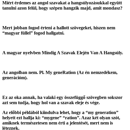
Miért érdemes az angol szavakat a hangsúlyozásukkal együtt
tanulni azon felül, hogy szépen hangzik majd, amit mondasz?
Mert jobban fogod érteni a hallott szövegeket, hiszen nem
“magyar füllel” fogod hallgatni.
A magyar nyelvben Mindig A Szavak Elején Van A Hangsúly.
Az angolban nem. Pl. My geneRation (Az én nemzedékem,
generációm).
Ez az oka annak, ha valaki egy összefüggő szövegben sokszor
azt sem tudja, hogy hol van a szavak eleje és vége.
Az előbbi példából kiindulva lehet, hogy a “my generation”
helyett ezt hallja ki: “mygene” “ration”. Azaz két olyan szót,
amiknek természetesen nem érti a jelentését, mert nem is
léteznek.