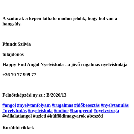
A szótárak a képen látható módon jelölik, hogy hol van a
hangsúly.
Pfundt Szilvia
tulajdonos
Happy End Angol Nyelviskola - a jövő rugalmas nyelviskolája
+36 70 77 999 77
Felnőttképzési ny.sz.: B/2020/13
#angol
#nyelvtanfolyam
#rugalmas
#időbeosztás
#nyelvtanulás
#nyelvtudás
#nyelviskola
#online
#happyend
#nyelvvizsga
#vállalatiangol #uzleti #külföldimagyarok #beszéd
Korábbi cikkek