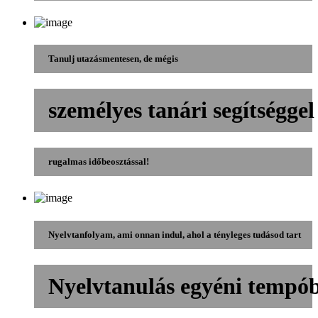
Tanulj utazásmentesen, de mégis
személyes tanári segítséggel
rugalmas időbeosztással!
Nyelvtanfolyam, ami onnan indul, ahol a tényleges tudásod tart
Nyelvtanulás egyéni tempó