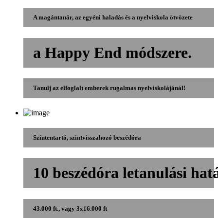
A magántanár, az egyéni haladás és a nyelviskola ötvözete
a Happy End módszere.
Tanulj az elfoglalt emberek rugalmas nyelviskolájánál!
Szintentartó, szintvisszahozó beszédóra
10 beszédóra letanulási hatá
43.000 ft., vagy 3x16.000 ft