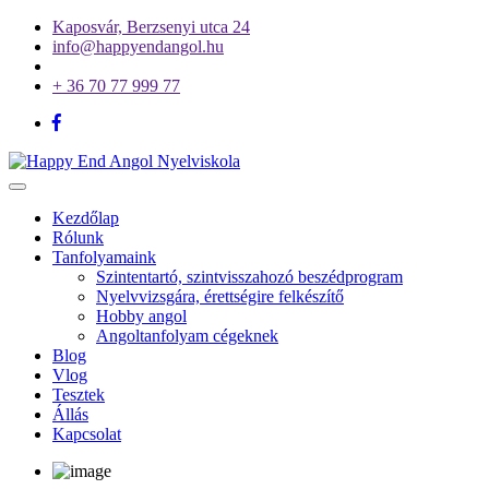
Kaposvár, Berzsenyi utca 24
info@happyendangol.hu
+ 36 70 77 999 77
Toggle
navigation
Kezdőlap
Rólunk
Tanfolyamaink
Szintentartó, szintvisszahozó beszédprogram
Nyelvvizsgára, érettségire felkészítő
Hobby angol
Angoltanfolyam cégeknek
Blog
Vlog
Tesztek
Állás
Kapcsolat